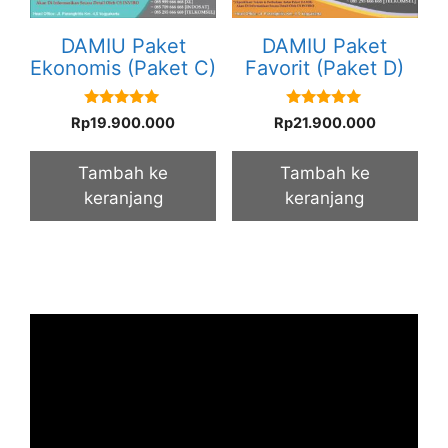
DAMIU Paket
DAMIU Paket
Ekonomis (Paket C)
Favorit (Paket D)
5.00
5.00
Rp
19.900.000
Rp
21.900.000
out of 5
out of 5
Tambah ke
Tambah ke
keranjang
keranjang