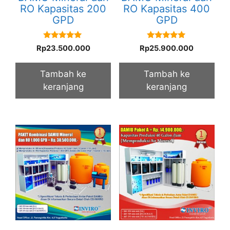
RO Kapasitas 200
RO Kapasitas 400
GPD
GPD
5.00
5.00
Rp
23.500.000
Rp
25.900.000
out of 5
out of 5
Tambah ke
Tambah ke
keranjang
keranjang