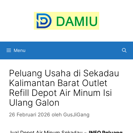
Langsung
ke
isi
Menu
Peluang Usaha di Sekadau
Kalimantan Barat Outlet
Refill Depot Air Minum Isi
Ulang Galon
26 Februari 2026
oleh
GusJiGang
Jual Depot Air Minum Sekadau ~
INFO Peluang