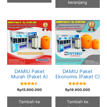
keranjang
DAMIU Paket
DAMIU Paket
Murah (Paket A)
Ekonomis (Paket C)
4.33
5.00
Rp
15.900.000
Rp
19.900.000
out of 5
out of 5
Tambah ke
Tambah ke