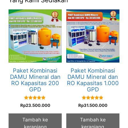
Yang Kami Sediakan
Paket Kombinasi
Paket Kombinasi
DAMU Mineral dan
DAMU Mineral dan
RO Kapasitas 200
RO Kapasitas 1.000
GPD
GPD
5.00
5.00
Rp
23.500.000
Rp
31.500.000
out of 5
out of 5
Tambah ke
Tambah ke
keranjang
keranjang