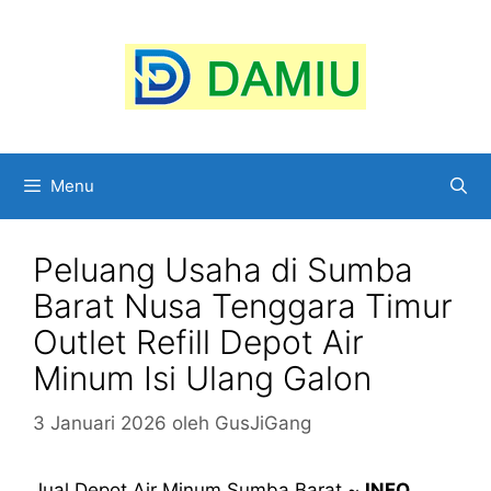
Langsung
ke
isi
Menu
Peluang Usaha di Sumba
Barat Nusa Tenggara Timur
Outlet Refill Depot Air
Minum Isi Ulang Galon
3 Januari 2026
oleh
GusJiGang
Jual Depot Air Minum Sumba Barat ~
INFO