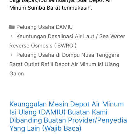
bagi bapak/ibu semuanya. Jual Depot Air
Minum Sumba Barat terimakasih.
Kategori
Peluang Usaha DAMIU
Keuntungan Desalinasi Air Laut / Sea Water
Reverse Osmosis ( SWRO )
Peluang Usaha di Dompu Nusa Tenggara
Barat Outlet Refill Depot Air Minum Isi Ulang
Galon
Keunggulan Mesin Depot Air Minum
Isi Ulang (DAMIU) Buatan Kami
Dibanding Buatan Provider/Penyedia
Yang Lain (Wajib Baca)