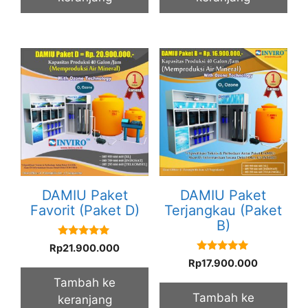
DAMIU Paket
DAMIU Paket
Favorit (Paket D)
Terjangkau (Paket
B)
5.00
Rp
21.900.000
out of 5
5.00
Rp
17.900.000
out of 5
Tambah ke
Tambah ke
keranjang