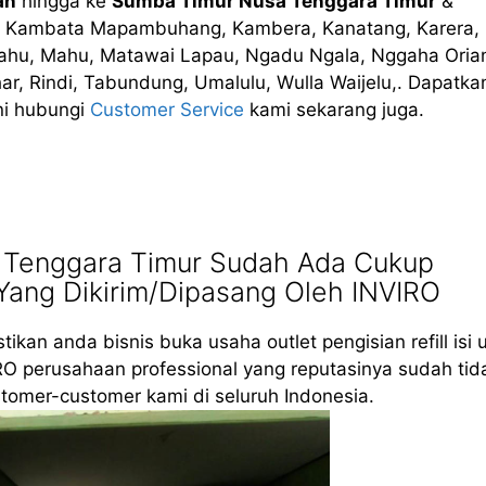
an
hingga ke
Sumba Timur Nusa Tenggara Timur
&
i, Kambata Mapambuhang, Kambera, Kanatang, Karera,
ahu, Mahu, Matawai Lapau, Ngadu Ngala, Nggaha Oria
r, Rindi, Tabundung, Umalulu, Wulla Waijelu,. Dapatka
ni hubungi
Customer Service
kami sekarang juga.
 Tenggara Timur Sudah Ada Cukup
Yang Dikirim/Dipasang Oleh INVIRO
tikan anda bisnis buka usaha outlet pengisian refill isi 
RO perusahaan professional yang reputasinya sudah tid
tomer-customer kami di seluruh Indonesia.