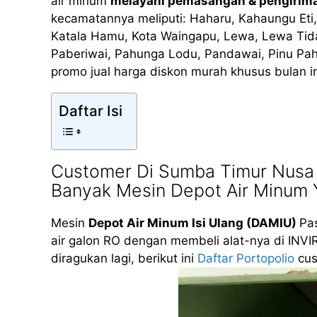
air minum
melayani pemasangan & pengirim
kecamatannya meliputi: Haharu, Kahaungu Et
Katala Hamu, Kota Waingapu, Lewa, Lewa Tid
Paberiwai, Pahunga Lodu, Pandawai, Pinu Paha
promo jual harga diskon murah khusus bulan i
Daftar Isi
Customer Di Sumba Timur Nusa
Banyak Mesin Depot Air Minum 
Mesin
Depot Air Minum Isi Ulang (DAMIU)
Pas
air galon RO dengan membeli alat-nya di INVI
diragukan lagi, berikut ini
Daftar Portopolio
cus