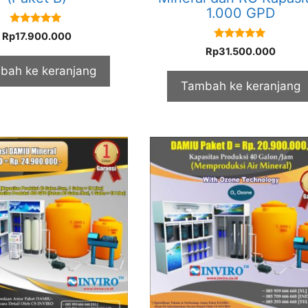
1.000 GPD
5.00
Rp
17.900.000
out of 5
5.00
Rp
31.500.000
out of 5
bah ke keranjang
Tambah ke keranjang