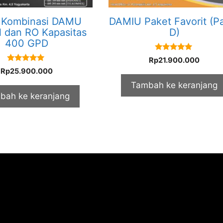
 Kombinasi DAMU
DAMIU Paket Favorit (P
l dan RO Kapasitas
D)
400 GPD
5.00
Rp
21.900.000
out of 5
5.00
Rp
25.900.000
out of 5
Tambah ke keranjang
bah ke keranjang