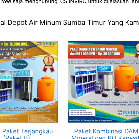
 free
saja menghubungi CS INVIRO untuk dijelaskan leb
 Jual Depot Air Minum Sumba Timur Yang Kam
Paket Terjangkau
Paket Kombinasi DA
(Paket B)
Mineral dan RO Kapasi