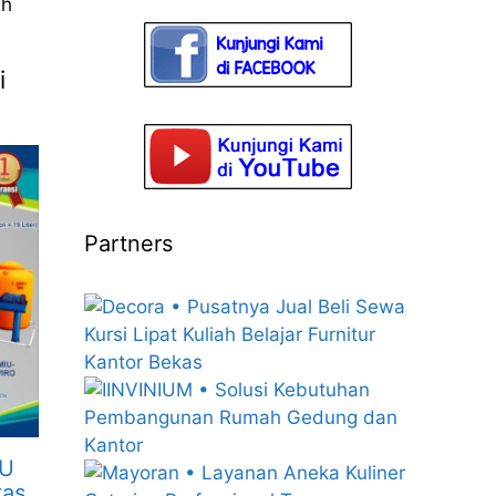
ih
i
Partners
MU
tas