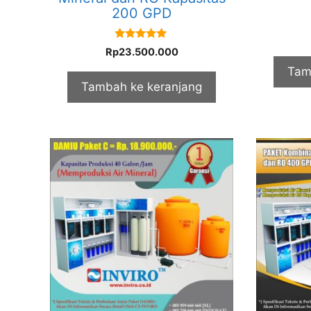
200 GPD
5.00
Rp
23.500.000
out of 5
Tam
Tambah ke keranjang