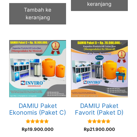
keranjang
Tambah ke
keranjang
DAMIU Paket
DAMIU Paket
Ekonomis (Paket C)
Favorit (Paket D)
5.00
5.00
Rp
19.900.000
Rp
21.900.000
out of 5
out of 5