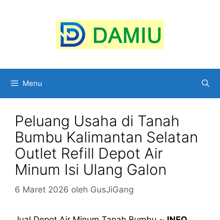
Langsung
ke
isi
Menu
Peluang Usaha di Tanah
Bumbu Kalimantan Selatan
Outlet Refill Depot Air
Minum Isi Ulang Galon
6 Maret 2026
oleh
GusJiGang
Jual Depot Air Minum Tanah Bumbu ~
INFO