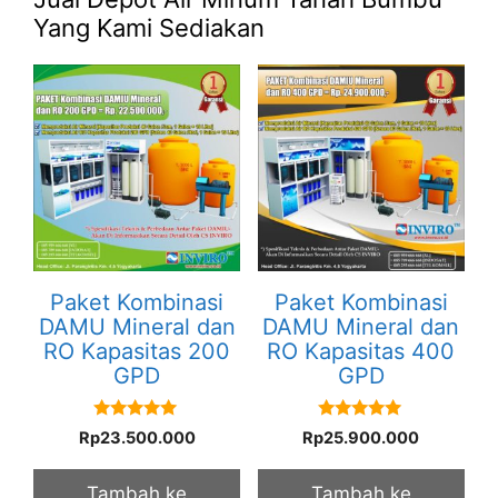
Yang Kami Sediakan
Paket Kombinasi
Paket Kombinasi
DAMU Mineral dan
DAMU Mineral dan
RO Kapasitas 200
RO Kapasitas 400
GPD
GPD
5.00
5.00
Rp
23.500.000
Rp
25.900.000
out of 5
out of 5
Tambah ke
Tambah ke