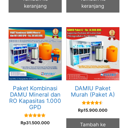
keranjang
keranjang
Paket Kombinasi
DAMIU Paket
DAMU Mineral dan
Murah (Paket A)
RO Kapasitas 1.000
GPD
4.33
Rp
15.900.000
out of 5
5.00
Rp
31.500.000
Tambah ke
out of 5