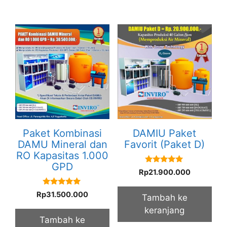
Paket Kombinasi
DAMIU Paket
DAMU Mineral dan
Favorit (Paket D)
RO Kapasitas 1.000
GPD
5.00
Rp
21.900.000
out of 5
5.00
Rp
31.500.000
Tambah ke
out of 5
keranjang
Tambah ke