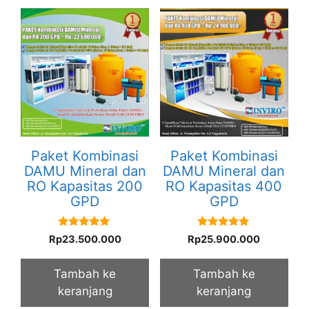
Paket Kombinasi
Paket Kombinasi
DAMU Mineral dan
DAMU Mineral dan
RO Kapasitas 200
RO Kapasitas 400
GPD
GPD
5.00
5.00
Rp
23.500.000
Rp
25.900.000
out of 5
out of 5
Tambah ke
Tambah ke
keranjang
keranjang