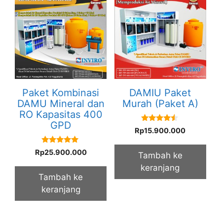
Paket Kombinasi
DAMIU Paket
DAMU Mineral dan
Murah (Paket A)
RO Kapasitas 400
GPD
4.33
Rp
15.900.000
out of 5
5.00
Rp
25.900.000
Tambah ke
out of 5
keranjang
Tambah ke
keranjang