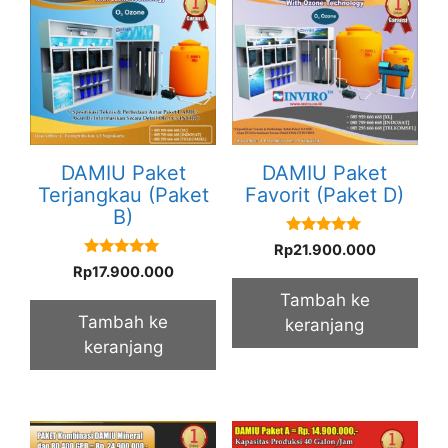
DAMIU Paket
DAMIU Paket
Terjangkau (Paket
Favorit (Paket D)
B)
5.00
Rp
21.900.000
out of 5
5.00
Rp
17.900.000
out of 5
Tambah ke
Tambah ke
keranjang
keranjang