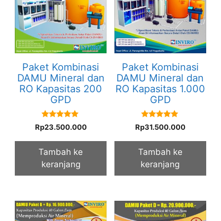
Paket Kombinasi
Paket Kombinasi
DAMU Mineral dan
DAMU Mineral dan
RO Kapasitas 200
RO Kapasitas 1.000
GPD
GPD
5.00
5.00
Rp
23.500.000
Rp
31.500.000
out of 5
out of 5
Tambah ke
Tambah ke
keranjang
keranjang