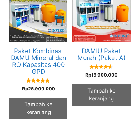
Paket Kombinasi
DAMIU Paket
DAMU Mineral dan
Murah (Paket A)
RO Kapasitas 400
GPD
4.33
Rp
15.900.000
out of 5
5.00
Rp
25.900.000
Tambah ke
out of 5
keranjang
Tambah ke
keranjang