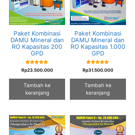
Paket Kombinasi
Paket Kombinasi
DAMU Mineral dan
DAMU Mineral dan
RO Kapasitas 200
RO Kapasitas 1.000
GPD
GPD
5.00
5.00
Rp
23.500.000
Rp
31.500.000
out of 5
out of 5
Tambah ke
Tambah ke
keranjang
keranjang