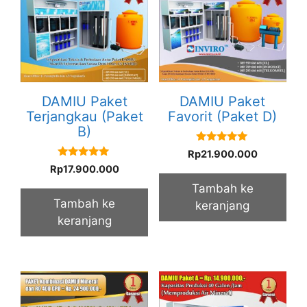
DAMIU Paket
DAMIU Paket
Terjangkau (Paket
Favorit (Paket D)
B)
5.00
Rp
21.900.000
out of 5
5.00
Rp
17.900.000
out of 5
Tambah ke
Tambah ke
keranjang
keranjang