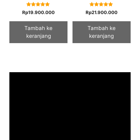
5.00
5.00
Rp
19.900.000
Rp
21.900.000
out of 5
out of 5
Tambah ke
Tambah ke
keranjang
keranjang