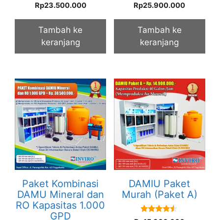
5.00
5.00
Rp
23.500.000
Rp
25.900.000
out of 5
out of 5
Tambah ke
Tambah ke
keranjang
keranjang
Paket Kombinasi
DAMIU Paket
DAMU Mineral dan
Murah (Paket A)
RO Kapasitas 1.000
GPD
4.33