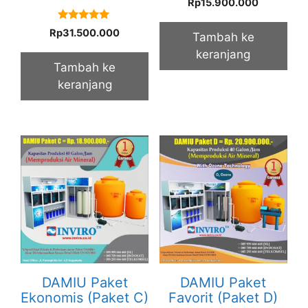
Rp
15.900.000
out of 5
5.00
Rp
31.500.000
Tambah ke
out of 5
keranjang
Tambah ke
keranjang
DAMIU Paket
DAMIU Paket
Ekonomis (Paket C)
Favorit (Paket D)