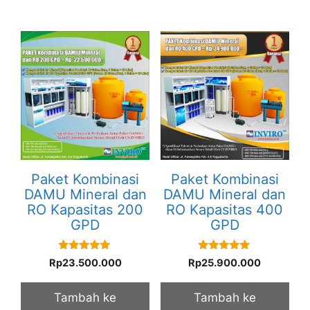
Paket Kombinasi
Paket Kombinasi
DAMU Mineral dan
DAMU Mineral dan
RO Kapasitas 200
RO Kapasitas 400
GPD
GPD
5.00
5.00
Rp
23.500.000
Rp
25.900.000
out of 5
out of 5
Tambah ke
Tambah ke