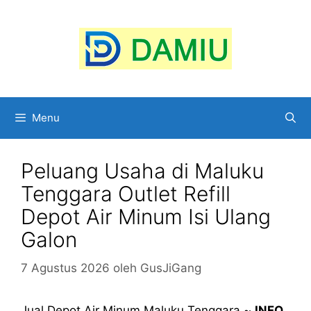
Langsung
ke
isi
Menu
Peluang Usaha di Maluku
Tenggara Outlet Refill
Depot Air Minum Isi Ulang
Galon
7 Agustus 2026
oleh
GusJiGang
Jual Depot Air Minum Maluku Tenggara ~
INFO