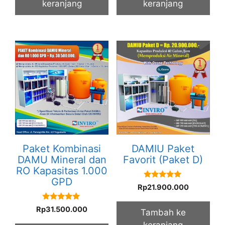
keranjang
keranjang
Paket Kombinasi
DAMIU Paket
DAMU Mineral dan
Favorit (Paket D)
RO Kapasitas 1.000
GPD
5.00
Rp
21.900.000
out of 5
5.00
Rp
31.500.000
Tambah ke
out of 5