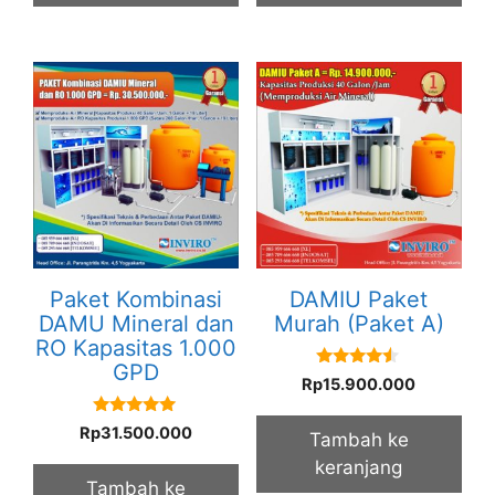
Paket Kombinasi
DAMIU Paket
DAMU Mineral dan
Murah (Paket A)
RO Kapasitas 1.000
GPD
4.33
Rp
15.900.000
out of 5
5.00
Rp
31.500.000
Tambah ke
out of 5
keranjang
Tambah ke