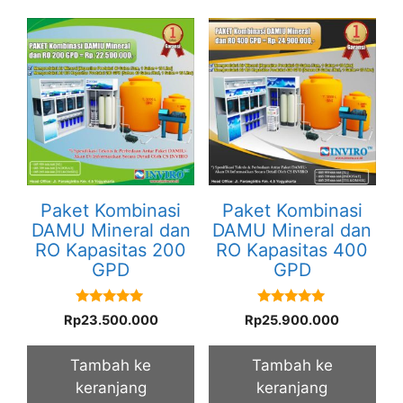
Paket Kombinasi
Paket Kombinasi
DAMU Mineral dan
DAMU Mineral dan
RO Kapasitas 200
RO Kapasitas 400
GPD
GPD
5.00
5.00
Rp
23.500.000
Rp
25.900.000
out of 5
out of 5
Tambah ke
Tambah ke
keranjang
keranjang