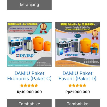
keranjang
DAMIU Paket
DAMIU Paket
Ekonomis (Paket C)
Favorit (Paket D)
5.00
5.00
Rp
19.900.000
Rp
21.900.000
out of 5
out of 5
Tambah ke
Tambah ke