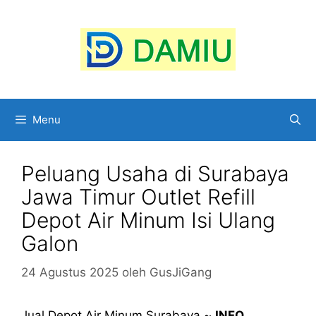
Langsung
ke
isi
Menu
Peluang Usaha di Surabaya
Jawa Timur Outlet Refill
Depot Air Minum Isi Ulang
Galon
24 Agustus 2025
oleh
GusJiGang
Jual Depot Air Minum Surabaya ~
INFO