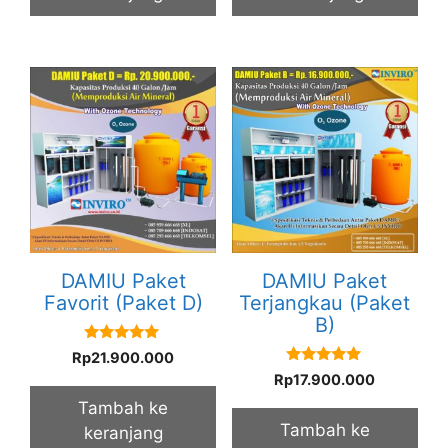
DAMIU Paket
DAMIU Paket
Favorit (Paket D)
Terjangkau (Paket
B)
5.00
Rp
21.900.000
out of 5
5.00
Rp
17.900.000
out of 5
Tambah ke
Tambah ke
keranjang