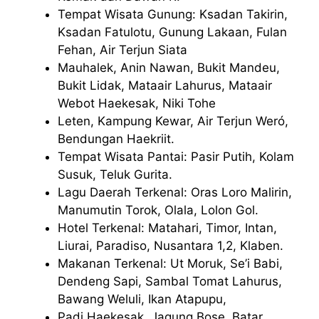
Tempat Wisata Gunung: Ksadan Takirin,
Ksadan Fatulotu, Gunung Lakaan, Fulan
Fehan, Air Terjun Siata
Mauhalek, Anin Nawan, Bukit Mandeu,
Bukit Lidak, Mataair Lahurus, Mataair
Webot Haekesak, Niki Tohe
Leten, Kampung Kewar, Air Terjun Weró,
Bendungan Haekriit.
Tempat Wisata Pantai: Pasir Putih, Kolam
Susuk, Teluk Gurita.
Lagu Daerah Terkenal: Oras Loro Malirin,
Manumutin Torok, Olala, Lolon Gol.
Hotel Terkenal: Matahari, Timor, Intan,
Liurai, Paradiso, Nusantara 1,2, Klaben.
Makanan Terkenal: Ut Moruk, Se’i Babi,
Dendeng Sapi, Sambal Tomat Lahurus,
Bawang Weluli, Ikan Atapupu,
Padi Haekesak, Jagung Bose, Batar