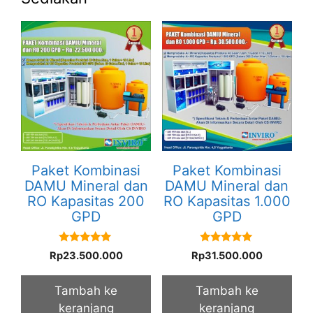
Paket Kombinasi
Paket Kombinasi
DAMU Mineral dan
DAMU Mineral dan
RO Kapasitas 200
RO Kapasitas 1.000
GPD
GPD
5.00
5.00
Rp
23.500.000
Rp
31.500.000
out of 5
out of 5
Tambah ke
Tambah ke
keranjang
keranjang