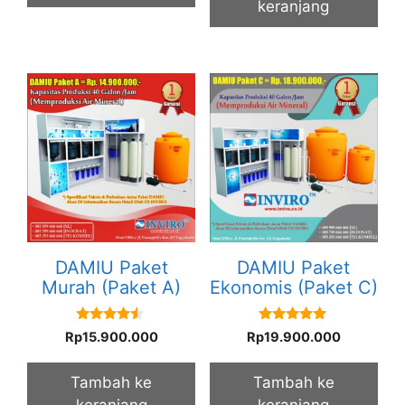
keranjang
DAMIU Paket
DAMIU Paket
Murah (Paket A)
Ekonomis (Paket C)
4.33
5.00
Rp
15.900.000
Rp
19.900.000
out of 5
out of 5
Tambah ke
Tambah ke