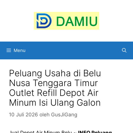
Langsung
ke
isi
Menu
Peluang Usaha di Belu
Nusa Tenggara Timur
Outlet Refill Depot Air
Minum Isi Ulang Galon
10 Juli 2026
oleh
GusJiGang
Jual Depot Air Minum Belu ~
INFO Peluang