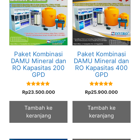
Paket Kombinasi
Paket Kombinasi
DAMU Mineral dan
DAMU Mineral dan
RO Kapasitas 200
RO Kapasitas 400
GPD
GPD
5.00
5.00
Rp
23.500.000
Rp
25.900.000
out of 5
out of 5
Tambah ke
Tambah ke
keranjang
keranjang