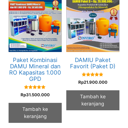
Paket Kombinasi
DAMIU Paket
DAMU Mineral dan
Favorit (Paket D)
RO Kapasitas 1.000
GPD
5.00
Rp
21.900.000
out of 5
5.00
Rp
31.500.000
Tambah ke
out of 5
keranjang
Tambah ke
keranjang