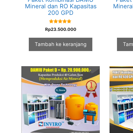
Mineral dan RO Kapasitas
Minera
200 GPD
5.00
Rp
23.500.000
out of 5
Tambah ke keranjang
Tam