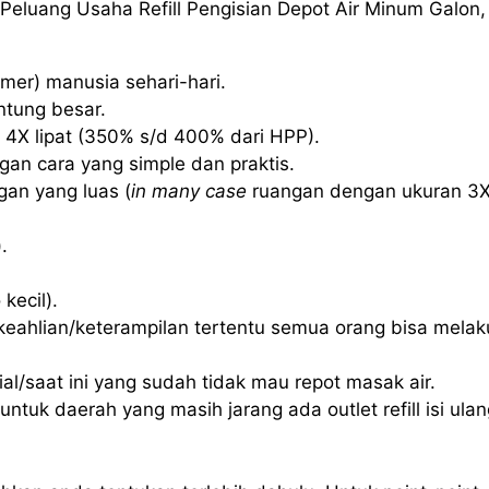
Peluang Usaha Refill Pengisian Depot Air Minum Galon,
mer) manusia sehari-hari.
ntung besar.
 4X lipat (350% s/d 400% dari HPP).
an cara yang simple dan praktis.
an yang luas (
in many case
ruangan dengan ukuran 3
.
kecil).
eahlian/keterampilan tertentu semua orang bisa mela
l/saat ini yang sudah tidak mau repot masak air.
ntuk daerah yang masih jarang ada outlet refill isi ulan