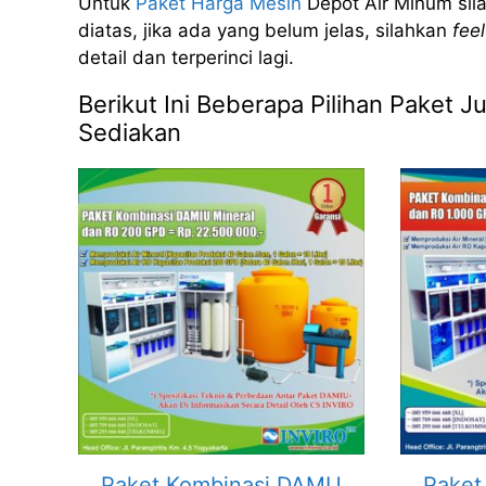
Untuk
Paket Harga Mesin
Depot Air Minum sila
diatas, jika ada yang belum jelas, silahkan
feel
detail dan terperinci lagi.
Berikut Ini Beberapa Pilihan Paket 
Sediakan
Paket Kombinasi DAMU
Paket