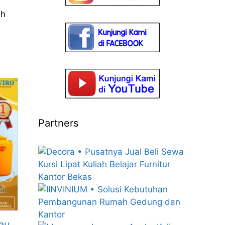
ih
Partners
au