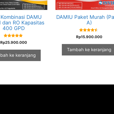
 Kombinasi DAMU
DAMIU Paket Murah (Pa
l dan RO Kapasitas
A)
400 GPD
4.33
Rp
15.900.000
out of 5
5.00
Rp
25.900.000
out of 5
Tambah ke keranjang
bah ke keranjang