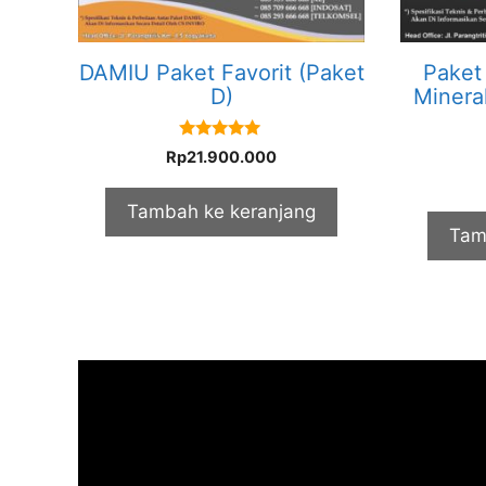
DAMIU Paket Favorit (Paket
Paket
D)
Minera
5.00
Rp
21.900.000
out of 5
Tambah ke keranjang
Tam