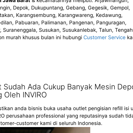
n Jawa Barat
& kecamatannya meliputi: Arjawinangun,
ringin, Depok, Dukupuntang, Gebang, Gegesik, Gempol,
petakan, Karangsembung, Karangwareng, Kedawung,
dilan, Pabuaran, Palimanan, Pangenan, Panguragan,
 Suranenggala, Susukan, Susukanlebak, Talun, Tengaht
on murah khusus bulan ini hubungi
Customer Service
ka
at Sudah Ada Cukup Banyak Mesin Dep
g Oleh INVIRO
tikan anda bisnis buka usaha outlet pengisian refill isi 
RO perusahaan professional yang reputasinya sudah tid
tomer-customer kami di seluruh Indonesia.