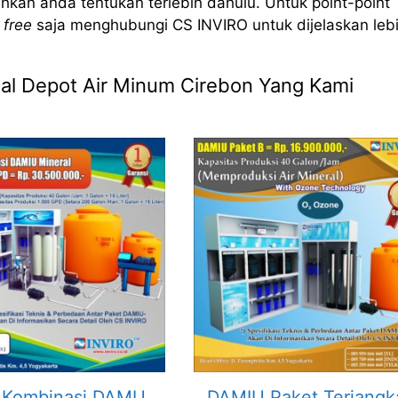
hkan anda tentukan terlebih dahulu. Untuk point-point
 free
saja menghubungi CS INVIRO untuk dijelaskan leb
Jual Depot Air Minum Cirebon Yang Kami
 Kombinasi DAMU
DAMIU Paket Terjangk