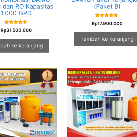
l dan RO Kapasitas
(Paket B)
1.000 GPD
5.00
Rp
17.900.000
out of 5
5.00
Rp
31.500.000
out of 5
Tambah ke keranjang
bah ke keranjang