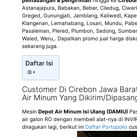
pemasangan & pengiriman
hingga ke
Cirebo
Astanajapura, Babakan, Beber, Ciledug, Ciwa
Greged, Gunungjati, Jamblang, Kaliwedi, Ka
Klangenan, Lemahabang, Losari, Mundu, Pabe
Pasaleman, Plered, Plumbon, Sedong, Sumber,
Waled, Weru,. Dapatkan promo jual harga disk
sekarang juga.
Daftar Isi
Customer Di Cirebon Jawa Bar
Air Minum Yang Dikirim/Dipasan
Mesin
Depot Air Minum Isi Ulang (DAMIU)
Pas
air galon RO dengan membeli alat-nya di INVI
diragukan lagi, berikut ini
Daftar Portopolio
cus