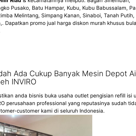
ilir Riau
& kecamatannya meliputi: Bagan Sinembah,
ngko Pusako, Batu Hampar, Kubu, Kubu Babussalam, Pa
Rimba Melintang, Simpang Kanan, Sinaboi, Tanah Putih,
. Dapatkan promo jual harga diskon murah khusus bula
.
udah Ada Cukup Banyak Mesin Depot Ai
leh INVIRO
tikan anda bisnis buka usaha outlet pengisian refill isi 
RO perusahaan professional yang reputasinya sudah tid
tomer-customer kami di seluruh Indonesia.