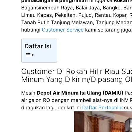
pemasangan & pengiriman
hingga ke
Rokan H
Bagansinembah Raya, Balai Jaya, Bangko, Ba
Limau Kapas, Pekaitan, Pujud, Rantau Kopar, 
Tanah Putih Tanjung Melawan, Tanjung Medan,
hubungi
Customer Service
kami sekarang juga
Daftar Isi
Customer Di Rokan Hilir Riau S
Minum Yang Dikirim/Dipasang O
Mesin
Depot Air Minum Isi Ulang (DAMIU)
Pas
air galon RO dengan membeli alat-nya di INVI
diragukan lagi, berikut ini
Daftar Portopolio
cus