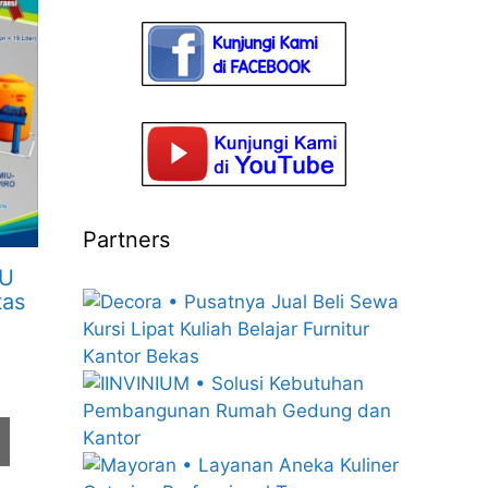
Partners
MU
tas