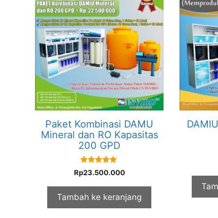
Paket Kombinasi DAMU
DAMIU 
Mineral dan RO Kapasitas
200 GPD
5.00
Rp
23.500.000
out of 5
Tam
Tambah ke keranjang