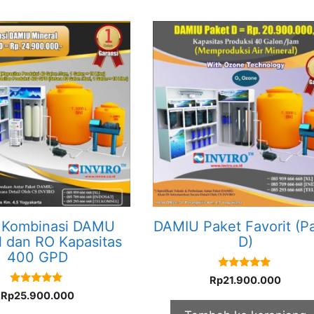
 Kombinasi DAMU
DAMIU Paket Favorit (P
l dan RO Kapasitas
D)
400 GPD
5.00
Rp
21.900.000
out of 5
5.00
Rp
25.900.000
out of 5