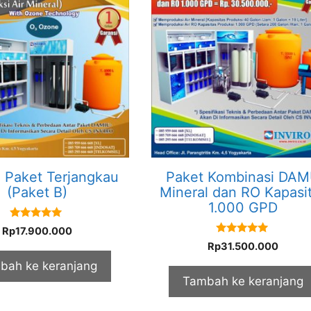
Paket Terjangkau
Paket Kombinasi DA
(Paket B)
Mineral dan RO Kapasi
1.000 GPD
5.00
Rp
17.900.000
out of 5
5.00
Rp
31.500.000
out of 5
bah ke keranjang
Tambah ke keranjang