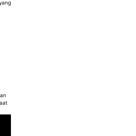
yang
kan
aat