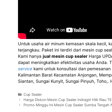
Untuk usaha air minum kemasan skala kecil, 
terjangkau. Paket ini terdiri dari mesin cup 
Kami hanya
jual mesin cup sealer
Harga UPDA
dapat meningkatkan efektivitas usaha Anda. Te
service
kami untuk konsultasi dan pemesanan
Kalimantan Barat Kecamatan Anjongan, Memp
Siantan, Sungai Kunyit, Sungai Pinyuh, Toho
Kategori
Cup Sealer
Harga Diskon Mesin Cup Sealer Indragiri Hilir Riau 
Promo Minggu Ini Mesin Cup Sealer Sumba Tenga