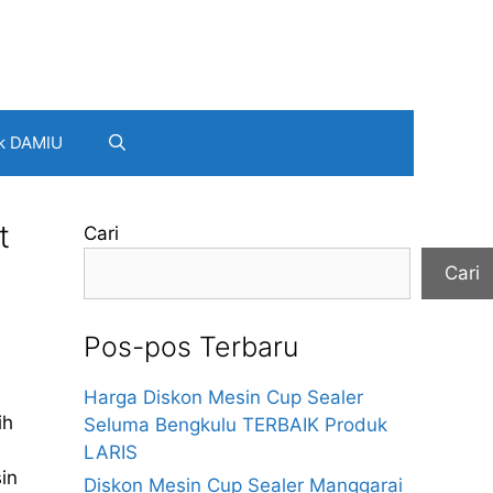
k DAMIU
t
Cari
Cari
Pos-pos Terbaru
Harga Diskon Mesin Cup Sealer
ih
Seluma Bengkulu TERBAIK Produk
LARIS
in
Diskon Mesin Cup Sealer Manggarai