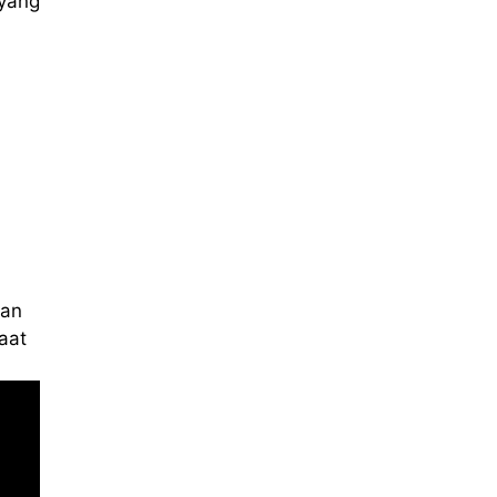
yang
n
kan
aat