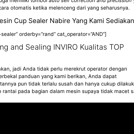
 juga memiliki tombol
auto self correction and precission
cara otomatis ketika melenceng dari yang seharusnya.
Mesin Cup Sealer Nabire Yang Kami Sediaka
-sealer” orderby=”rand” cat_operator=”AND”]
ng and Sealing INVIRO Kualitas TOP
kan, jadi Anda tidak perlu merekrut operator dengan
erbekal panduan yang kami berikan, Anda dapat
annya pun tidak terlalu susah dan hanya cukup dilaku
 rantai pada bagian dalam mesin supaya tidak macet s