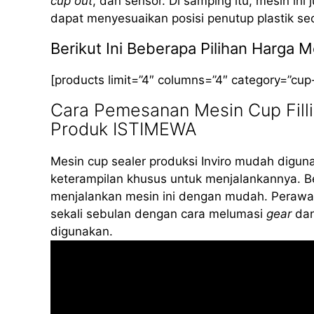
cup out
, dan sensor. Di samping itu, mesin ini
dapat menyesuaikan posisi penutup plastik se
Berikut Ini Beberapa Pilihan Harga 
[products limit=”4″ columns=”4″ category=”cup
Cara Pemesanan Mesin Cup Filli
Produk ISTIMEWA
Mesin cup sealer produksi Inviro mudah diguna
keterampilan khusus untuk menjalankannya. B
menjalankan mesin ini dengan mudah. Perawat
sekali sebulan dengan cara melumasi
gear
dan
digunakan.