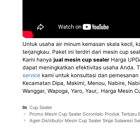
Untuk usaha air minum kemasan skala kecil, 
terjangkau. Paket ini terdiri dari mesin cup 
Kami hanya
jual mesin cup sealer
Harga UPDA
dapat meningkatkan efektivitas usaha Anda. Te
service
kami untuk konsultasi dan pemesanan 
Kecamatan Dipa, Makimi, Menou, Nabire, Nabir
Wanggar, Wapoga, Yaro, Yaur,. Harga Mesin C
Kategori
Cup Sealer
Promo Mesin Cup Sealer Gorontalo Produk Terbar
Agen Distributor Mesin Cup Sealer Sinjai Sulawesi