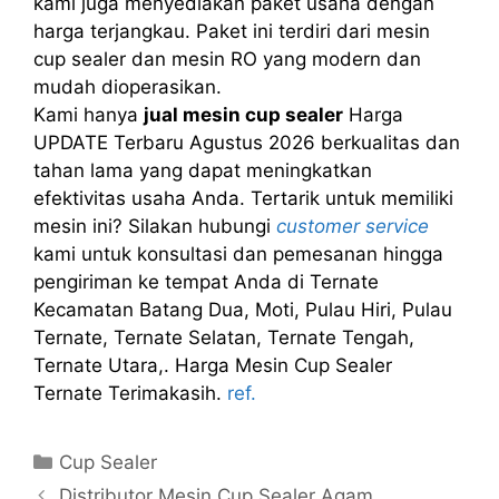
kami juga menyediakan paket usaha dengan
harga terjangkau. Paket ini terdiri dari mesin
cup sealer dan mesin RO yang modern dan
mudah dioperasikan.
Kami hanya
jual mesin cup sealer
Harga
UPDATE Terbaru Agustus 2026 berkualitas dan
tahan lama yang dapat meningkatkan
efektivitas usaha Anda. Tertarik untuk memiliki
mesin ini? Silakan hubungi
customer service
kami untuk konsultasi dan pemesanan hingga
pengiriman ke tempat Anda di Ternate
Kecamatan Batang Dua, Moti, Pulau Hiri, Pulau
Ternate, Ternate Selatan, Ternate Tengah,
Ternate Utara,. Harga Mesin Cup Sealer
Ternate Terimakasih.
ref.
Kategori
Cup Sealer
Distributor Mesin Cup Sealer Agam