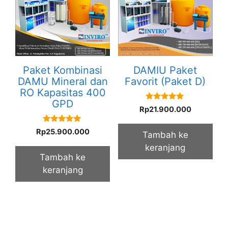
Paket Kombinasi
DAMIU Paket
DAMU Mineral dan
Favorit (Paket D)
RO Kapasitas 400
GPD
5.00
Rp
21.900.000
out of 5
5.00
Rp
25.900.000
Tambah ke
out of 5
keranjang
Tambah ke
keranjang