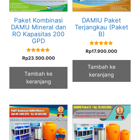
Paket Kombinasi
DAMIU Paket
DAMU Mineral dan
Terjangkau (Paket
RO Kapasitas 200
B)
GPD
5.00
Rp
17.900.000
out of 5
5.00
Rp
23.500.000
out of 5
Tambah ke
Tambah ke
keranjang
keranjang