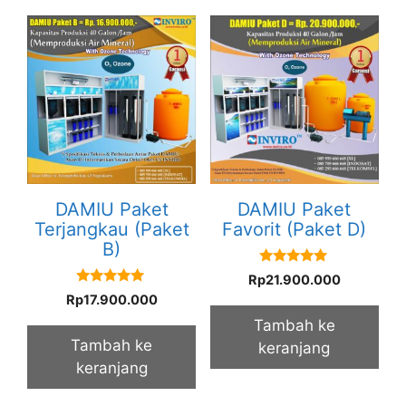
DAMIU Paket
DAMIU Paket
Terjangkau (Paket
Favorit (Paket D)
B)
5.00
Rp
21.900.000
out of 5
5.00
Rp
17.900.000
out of 5
Tambah ke
Tambah ke
keranjang
keranjang