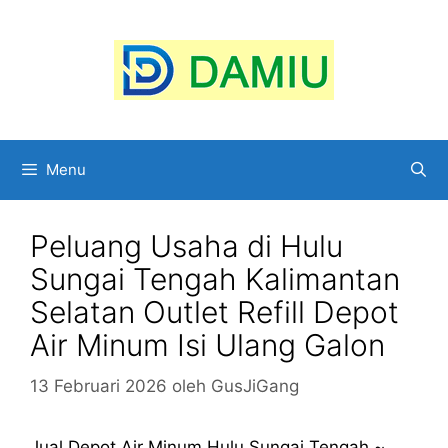
Langsung
ke
isi
Menu
Peluang Usaha di Hulu
Sungai Tengah Kalimantan
Selatan Outlet Refill Depot
Air Minum Isi Ulang Galon
13 Februari 2026
oleh
GusJiGang
Jual Depot Air Minum Hulu Sungai Tengah ~