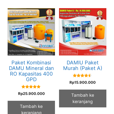
Paket Kombinasi
DAMIU Paket
DAMU Mineral dan
Murah (Paket A)
RO Kapasitas 400
GPD
4.33
Rp
15.900.000
out of 5
5.00
Rp
25.900.000
Tambah ke
out of 5
keranjang
Tambah ke
keranjang