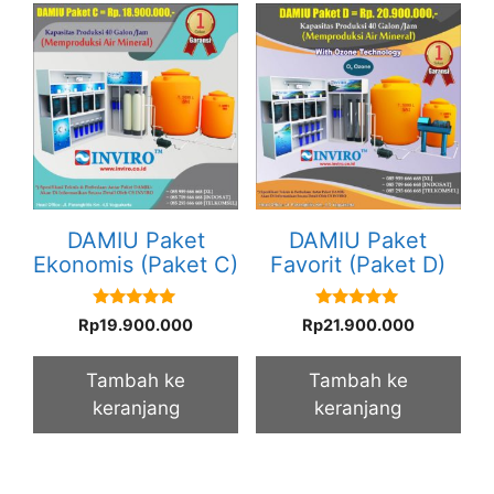
DAMIU Paket
DAMIU Paket
Ekonomis (Paket C)
Favorit (Paket D)
5.00
5.00
Rp
19.900.000
Rp
21.900.000
out of 5
out of 5
Tambah ke
Tambah ke
keranjang
keranjang