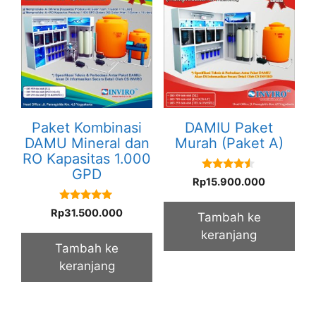
Paket Kombinasi
DAMIU Paket
DAMU Mineral dan
Murah (Paket A)
RO Kapasitas 1.000
GPD
4.33
Rp
15.900.000
out of 5
5.00
Rp
31.500.000
Tambah ke
out of 5
keranjang
Tambah ke
keranjang