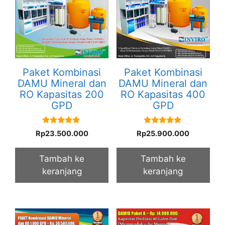
Paket Kombinasi
Paket Kombinasi
DAMU Mineral dan
DAMU Mineral dan
RO Kapasitas 200
RO Kapasitas 400
GPD
GPD
5.00
5.00
Rp
23.500.000
Rp
25.900.000
out of 5
out of 5
Tambah ke
Tambah ke
keranjang
keranjang