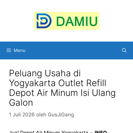
Langsung
ke
isi
Menu
Peluang Usaha di
Yogyakarta Outlet Refill
Depot Air Minum Isi Ulang
Galon
1 Juli 2026
oleh
GusJiGang
Jual Depot Air Minum Yogyakarta ~
INFO