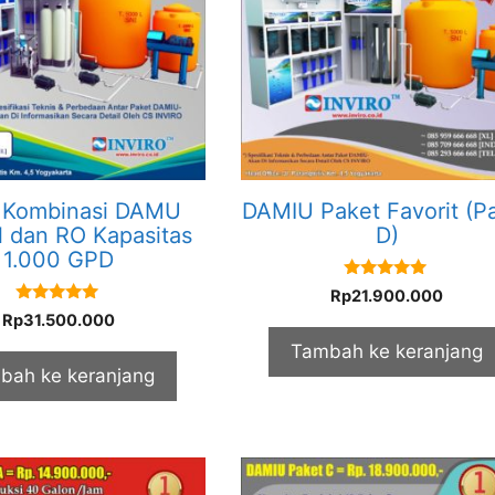
 Kombinasi DAMU
DAMIU Paket Favorit (P
l dan RO Kapasitas
D)
1.000 GPD
5.00
Rp
21.900.000
out of 5
5.00
Rp
31.500.000
out of 5
Tambah ke keranjang
bah ke keranjang