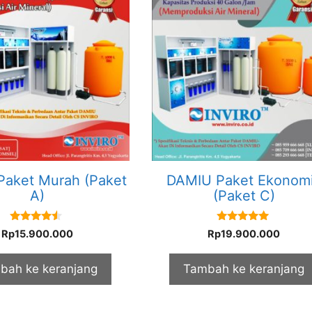
aket Murah (Paket
DAMIU Paket Ekonom
A)
(Paket C)
4.33
5.00
Rp
15.900.000
Rp
19.900.000
out of 5
out of 5
bah ke keranjang
Tambah ke keranjang