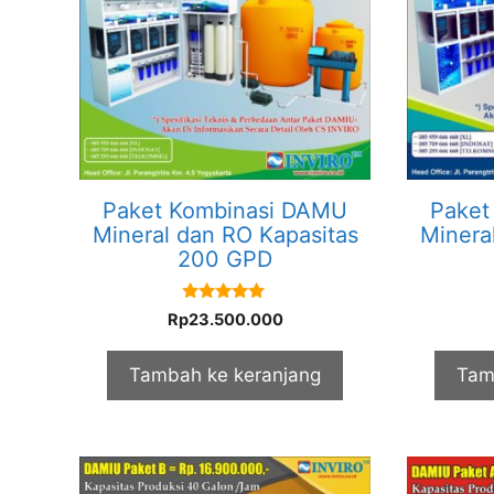
Paket Kombinasi DAMU
Paket
Mineral dan RO Kapasitas
Minera
200 GPD
5.00
Rp
23.500.000
out of 5
Tambah ke keranjang
Tam