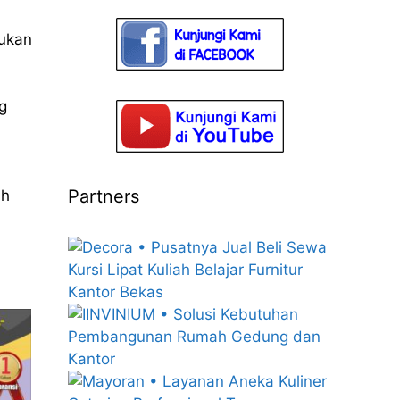
kukan
g
Partners
ih