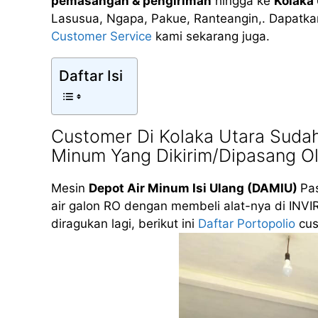
pemasangan & pengiriman
hingga ke
Kolaka 
Lasusua, Ngapa, Pakue, Ranteangin,. Dapatkan
Customer Service
kami sekarang juga.
Daftar Isi
Customer Di Kolaka Utara Suda
Minum Yang Dikirim/Dipasang O
Mesin
Depot Air Minum Isi Ulang (DAMIU)
Pas
air galon RO dengan membeli alat-nya di INVI
diragukan lagi, berikut ini
Daftar Portopolio
cus