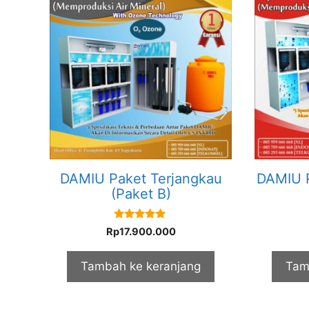
DAMIU Paket Terjangkau
DAMIU P
(Paket B)
5.00
Rp
17.900.000
out of 5
Tambah ke keranjang
Tam