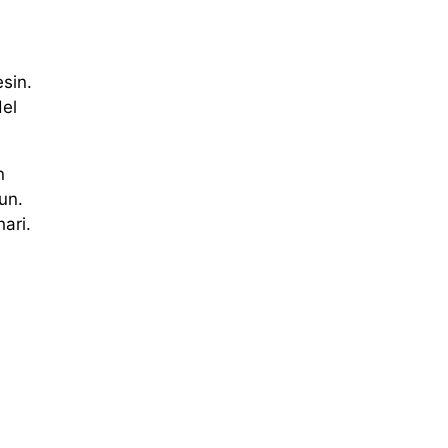
sin.
del
n
un.
ari.