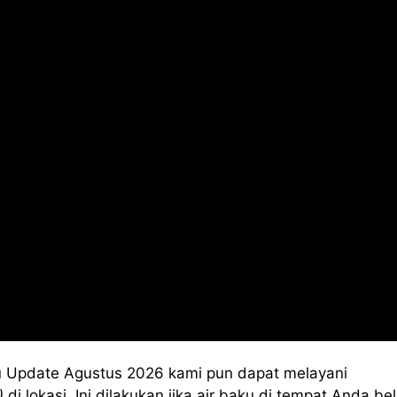
 Update Agustus 2026 kami pun dapat melayani
)
di lokasi. Ini dilakukan jika air baku di tempat Anda b