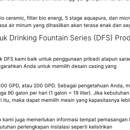
io ceramic, filter bio energi, 5 stage aquapura, dan mic
asa air minum yang dihasilkan akan terasa enak dan seg
k Drinking Fountain Series (DFS) Pro
 DFS kami baik untuk penggunaan pribadi atapun sara
arahkan Anda untuk memilih desain casing yang
, 100 GPD, atau 200 GPD. Sebagai pengetahuan Anda, m
80 galon per hari (1 galon = 19 liter). Jika kebutuhan
i itu, maka dapat memilih mesin yang kapasitasnya lebi
m kami juga memerlukan informasi tempat pemasangan 
uhan perlengkapan instalasi seperti kelistrikan