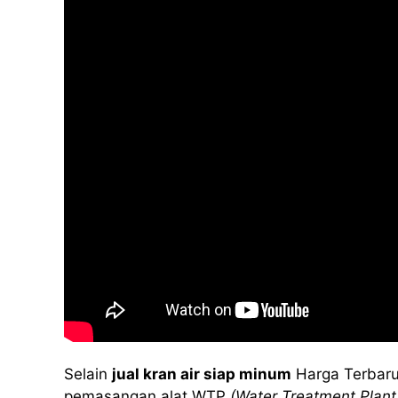
Selain
jual kran air siap minum
Harga Terbaru
pemasangan alat WTP
(Water Treatment Plant