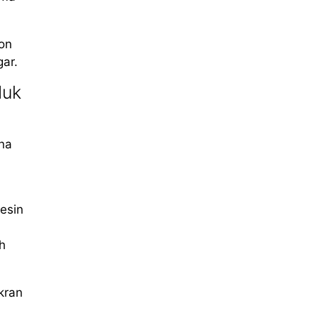
ron
ar.
duk
na
esin
h
kran