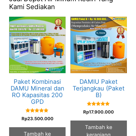
Kami Sediakan
Paket Kombinasi
DAMIU Paket
DAMU Mineral dan
Terjangkau (Paket
RO Kapasitas 200
B)
GPD
5.00
Rp
17.900.000
out of 5
5.00
Rp
23.500.000
out of 5
Tambah ke
Tambah ke
keranjang