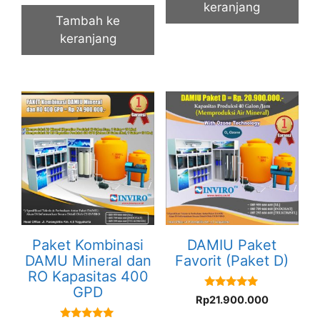
keranjang
Tambah ke
keranjang
Paket Kombinasi
DAMIU Paket
DAMU Mineral dan
Favorit (Paket D)
RO Kapasitas 400
GPD
5.00
Rp
21.900.000
out of 5