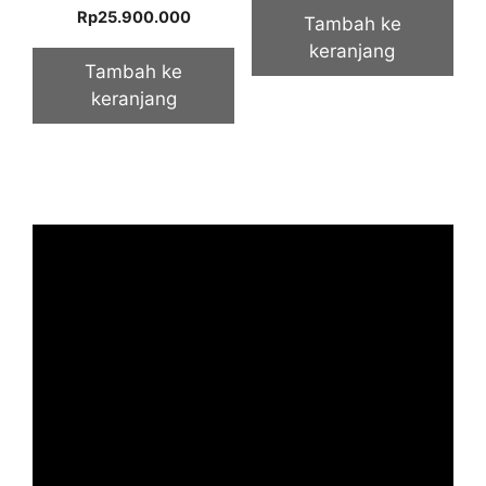
5.00
Rp
25.900.000
Tambah ke
out of 5
keranjang
Tambah ke
keranjang