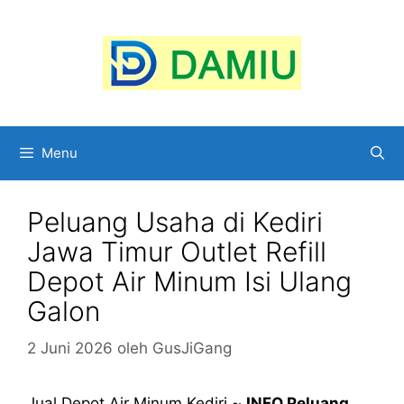
Langsung
ke
isi
Menu
Peluang Usaha di Kediri
Jawa Timur Outlet Refill
Depot Air Minum Isi Ulang
Galon
2 Juni 2026
oleh
GusJiGang
Jual Depot Air Minum Kediri ~
INFO Peluang