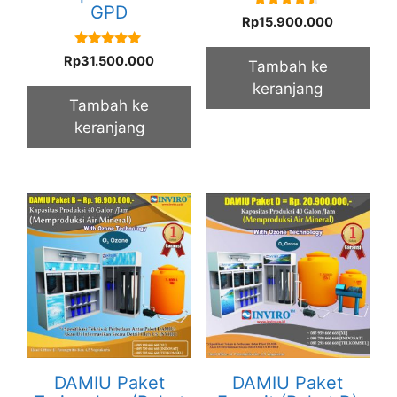
GPD
4.33
Rp
15.900.000
out of 5
5.00
Rp
31.500.000
Tambah ke
out of 5
keranjang
Tambah ke
keranjang
DAMIU Paket
DAMIU Paket