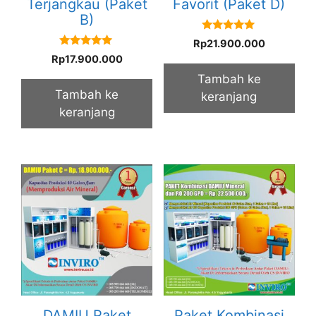
Terjangkau (Paket
Favorit (Paket D)
B)
5.00
Rp
21.900.000
out of 5
5.00
Rp
17.900.000
out of 5
Tambah ke
Tambah ke
keranjang
keranjang
DAMIU Paket
Paket Kombinasi