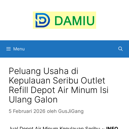
Langsung
ke
isi
Menu
Peluang Usaha di
Kepulauan Seribu Outlet
Refill Depot Air Minum Isi
Ulang Galon
5 Februari 2026
oleh
GusJiGang
Jual Depot Air Minum Kepulauan Seribu ~
INFO