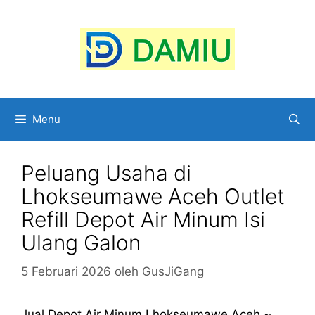
Langsung
ke
isi
Menu
Peluang Usaha di
Lhokseumawe Aceh Outlet
Refill Depot Air Minum Isi
Ulang Galon
5 Februari 2026
oleh
GusJiGang
Jual Depot Air Minum Lhokseumawe Aceh ~