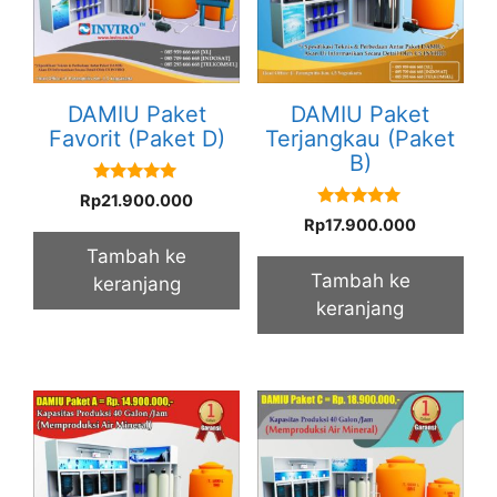
DAMIU Paket
DAMIU Paket
Favorit (Paket D)
Terjangkau (Paket
B)
5.00
Rp
21.900.000
out of 5
5.00
Rp
17.900.000
out of 5
Tambah ke
Tambah ke
keranjang
keranjang