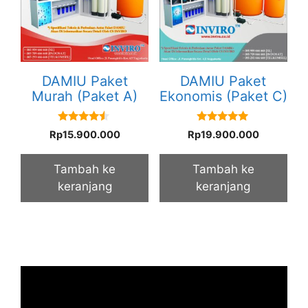
DAMIU Paket
DAMIU Paket
Murah (Paket A)
Ekonomis (Paket C)
4.33
5.00
Rp
15.900.000
Rp
19.900.000
out of 5
out of 5
Tambah ke
Tambah ke
keranjang
keranjang