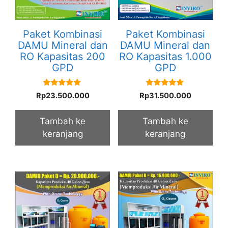
Paket Kombinasi
Paket Kombinasi
DAMU Mineral dan
DAMU Mineral dan
RO Kapasitas 200
RO Kapasitas 1.000
GPD
GPD
5.00
5.00
Rp
23.500.000
Rp
31.500.000
out of 5
out of 5
Tambah ke
Tambah ke
keranjang
keranjang