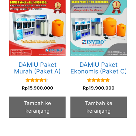
DAMIU Paket
DAMIU Paket
Murah (Paket A)
Ekonomis (Paket C)
4.33
5.00
Rp
15.900.000
Rp
19.900.000
out of 5
out of 5
Tambah ke
Tambah ke
keranjang
keranjang