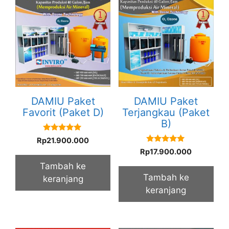
DAMIU Paket
DAMIU Paket
Favorit (Paket D)
Terjangkau (Paket
B)
5.00
Rp
21.900.000
out of 5
5.00
Rp
17.900.000
out of 5
Tambah ke
Tambah ke
keranjang
keranjang