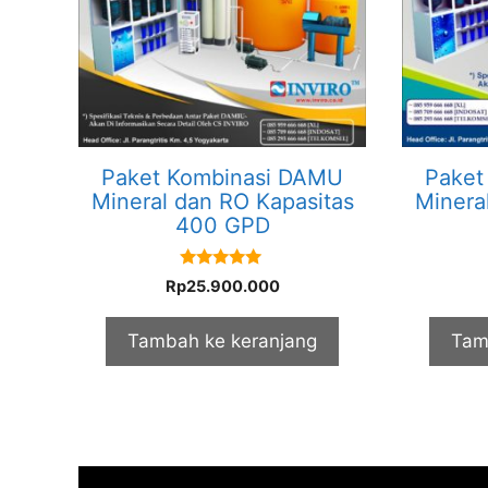
Paket Kombinasi DAMU
Paket
Mineral dan RO Kapasitas
Minera
400 GPD
5.00
Rp
25.900.000
out of 5
Tambah ke keranjang
Tam