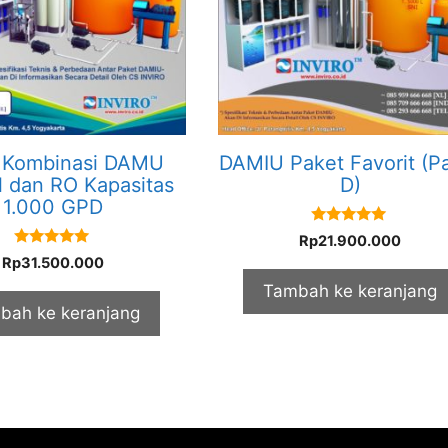
 Kombinasi DAMU
DAMIU Paket Favorit (P
l dan RO Kapasitas
D)
1.000 GPD
5.00
Rp
21.900.000
out of 5
5.00
Rp
31.500.000
out of 5
Tambah ke keranjang
bah ke keranjang