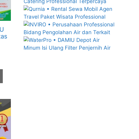
MU
tas