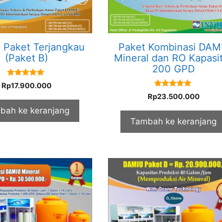
Paket Terjangkau
Paket Kombinasi DA
(Paket B)
Mineral dan RO Kapasi
200 GPD
5.00
Rp
17.900.000
out of 5
5.00
Rp
23.500.000
out of 5
bah ke keranjang
Tambah ke keranjang