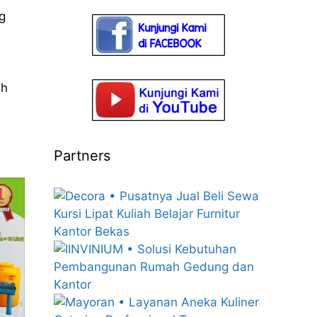
g
ih
Partners