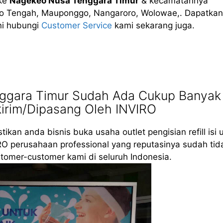
ke
Nagekeo Nusa Tenggara Timur
& kecamatannya
Keo Tengah, Mauponggo, Nangaroro, Wolowae,. Dapatkan
ni hubungi
Customer Service
kami sekarang juga.
ggara Timur Sudah Ada Cukup Banyak
kirim/Dipasang Oleh INVIRO
tikan anda bisnis buka usaha outlet pengisian refill isi 
RO perusahaan professional yang reputasinya sudah tid
tomer-customer kami di seluruh Indonesia.