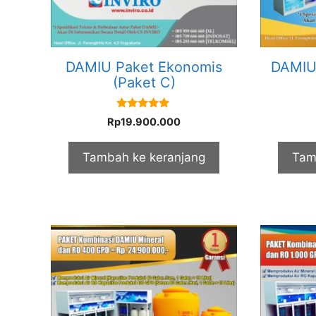
DAMIU Paket Ekonomis
DAMIU 
(Paket C)
5.00
Rp
19.900.000
out of 5
Tambah ke keranjang
Tam