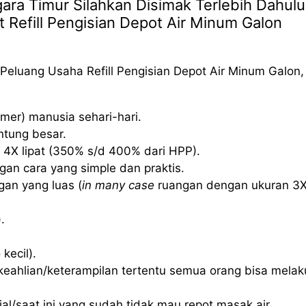
ra Timur Silahkan Disimak Terlebih Dahulu
t Refill Pengisian Depot Air Minum Galon
Peluang Usaha Refill Pengisian Depot Air Minum Galon,
mer) manusia sehari-hari.
ntung besar.
 4X lipat (350% s/d 400% dari HPP).
an cara yang simple dan praktis.
an yang luas (
in many case
ruangan dengan ukuran 3
.
kecil).
eahlian/keterampilan tertentu semua orang bisa mela
l/saat ini yang sudah tidak mau repot masak air.