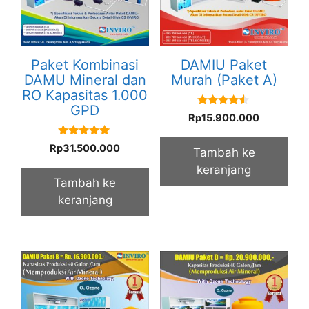
Paket Kombinasi
DAMIU Paket
DAMU Mineral dan
Murah (Paket A)
RO Kapasitas 1.000
GPD
4.33
Rp
15.900.000
out of 5
5.00
Rp
31.500.000
Tambah ke
out of 5
keranjang
Tambah ke
keranjang