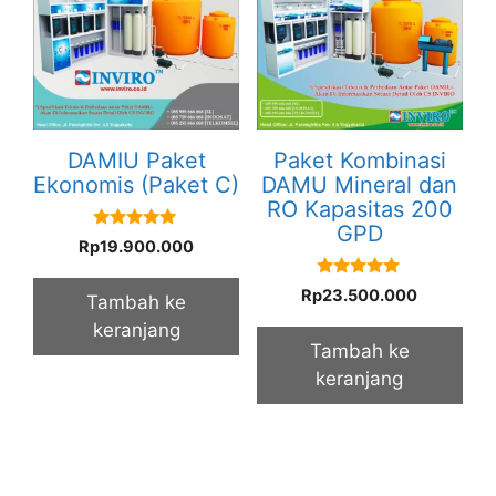
DAMIU Paket
Paket Kombinasi
Ekonomis (Paket C)
DAMU Mineral dan
RO Kapasitas 200
GPD
5.00
Rp
19.900.000
out of 5
5.00
Rp
23.500.000
Tambah ke
out of 5
keranjang
Tambah ke
keranjang