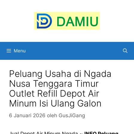
Langsung
ke
isi
Menu
Peluang Usaha di Ngada
Nusa Tenggara Timur
Outlet Refill Depot Air
Minum Isi Ulang Galon
6 Januari 2026
oleh
GusJiGang
Jual Depot Air Minum Ngada ~
INFO Peluang