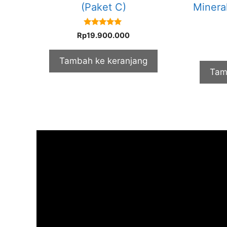
(Paket C)
Minera
5.00
Rp
19.900.000
out of 5
Tambah ke keranjang
Tam