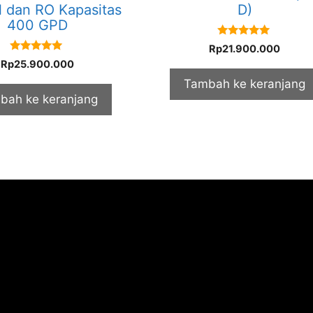
l dan RO Kapasitas
D)
400 GPD
5.00
Rp
21.900.000
out of 5
5.00
Rp
25.900.000
out of 5
Tambah ke keranjang
bah ke keranjang