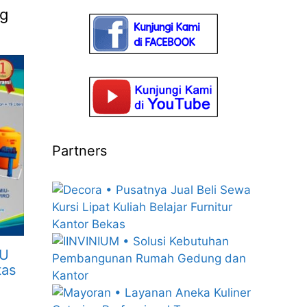
ng
Partners
MU
tas