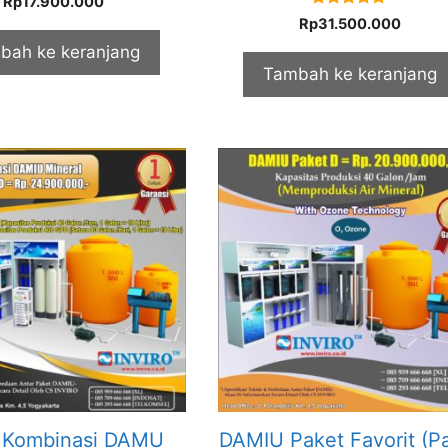
Rp
17.900.000
out of 5
5.00
Rp
31.500.000
out of 5
bah ke keranjang
Tambah ke keranjang
 Kombinasi DAMU
DAMIU Paket Favorit (P