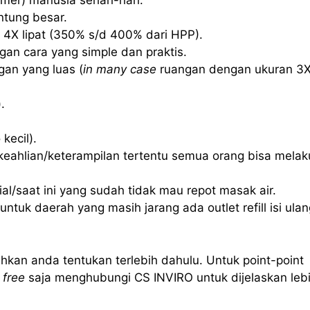
mer) manusia sehari-hari.
ntung besar.
 4X lipat (350% s/d 400% dari HPP).
an cara yang simple dan praktis.
an yang luas (
in many case
ruangan dengan ukuran 3
.
kecil).
eahlian/keterampilan tertentu semua orang bisa mela
l/saat ini yang sudah tidak mau repot masak air.
ntuk daerah yang masih jarang ada outlet refill isi ulan
hkan anda tentukan terlebih dahulu. Untuk point-point
 free
saja menghubungi CS INVIRO untuk dijelaskan leb