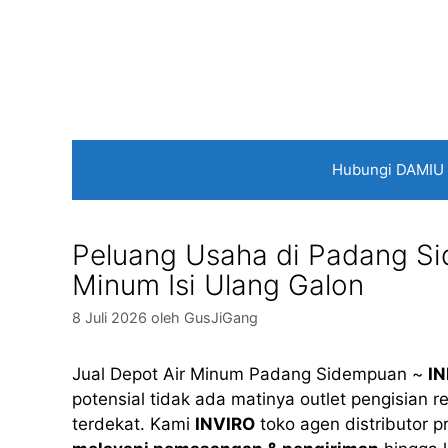
Langsung
ke
isi
Hubungi DAMIU
Peluang Usaha di Padang Sid
Minum Isi Ulang Galon
8 Juli 2026
oleh
GusJiGang
Jual Depot Air Minum Padang Sidempuan ~
IN
potensial tidak ada matinya outlet pengisian r
terdekat. Kami
INVIRO
toko agen distributor 