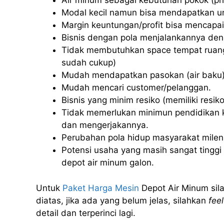
Air minum sebagai kebutuhan pokok (pri
Modal kecil namun bisa mendapatkan u
Margin keuntungan/profit bisa mencapai
Bisnis dengan pola menjalankannya deng
Tidak membutuhkan space tempat ruang
sudah cukup)
Mudah mendapatkan pasokan (air baku)
Mudah mencari customer/pelanggan.
Bisnis yang minim resiko (memiliki resiko 
Tidak memerlukan minimun pendidikan k
dan mengerjakannya.
Perubahan pola hidup masyarakat milenia
Potensi usaha yang masih sangat tinggi u
depot air minum galon.
Untuk
Paket Harga Mesin
Depot Air Minum sila
diatas, jika ada yang belum jelas, silahkan
feel
detail dan terperinci lagi.