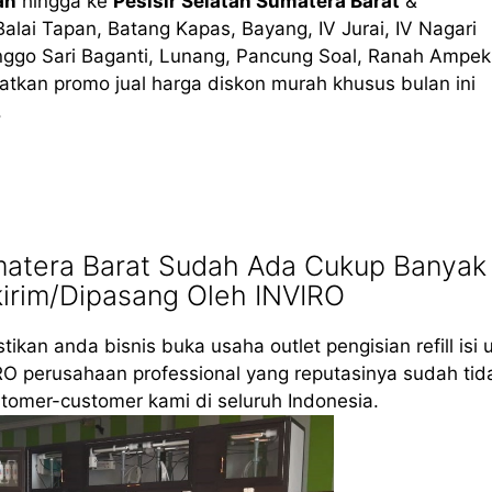
an
hingga ke
Pesisir Selatan Sumatera Barat
&
lai Tapan, Batang Kapas, Bayang, IV Jurai, IV Nagari
inggo Sari Baganti, Lunang, Pancung Soal, Ranah Ampek
patkan promo jual harga diskon murah khusus bulan ini
.
umatera Barat Sudah Ada Cukup Banyak
kirim/Dipasang Oleh INVIRO
tikan anda bisnis buka usaha outlet pengisian refill isi 
RO perusahaan professional yang reputasinya sudah tid
tomer-customer kami di seluruh Indonesia.