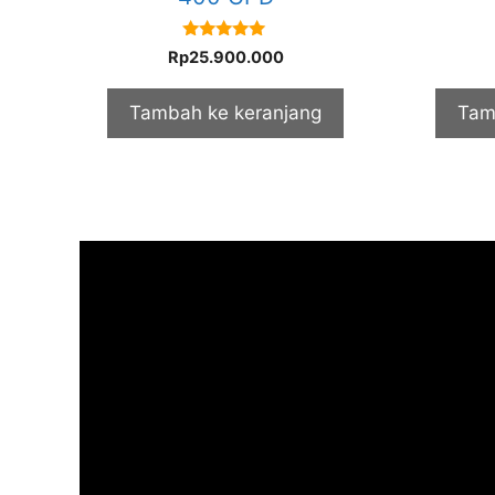
5.00
Rp
25.900.000
out of 5
Tambah ke keranjang
Tam