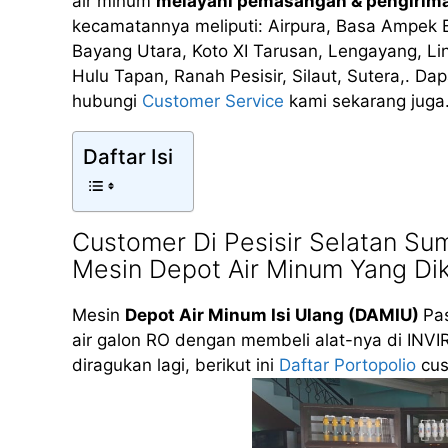
air minum
melayani pemasangan & pengirim
kecamatannya meliputi: Airpura, Basa Ampek Ba
Bayang Utara, Koto XI Tarusan, Lengayang, L
Hulu Tapan, Ranah Pesisir, Silaut, Sutera,. Da
hubungi
Customer Service
kami sekarang juga
Daftar Isi
Customer Di Pesisir Selatan S
Mesin Depot Air Minum Yang Di
Mesin
Depot Air Minum Isi Ulang (DAMIU)
Pas
air galon RO dengan membeli alat-nya di INVI
diragukan lagi, berikut ini
Daftar Portopolio
cus