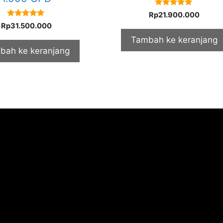
5.00
Rp
21.900.000
out of 5
5.00
Rp
31.500.000
out of 5
Tambah ke keranjang
bah ke keranjang