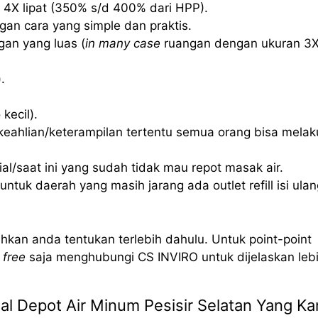
 4X lipat (350% s/d 400% dari HPP).
an cara yang simple dan praktis.
an yang luas (
in many case
ruangan dengan ukuran 3
.
kecil).
eahlian/keterampilan tertentu semua orang bisa mela
l/saat ini yang sudah tidak mau repot masak air.
ntuk daerah yang masih jarang ada outlet refill isi ulan
hkan anda tentukan terlebih dahulu. Untuk point-point
 free
saja menghubungi CS INVIRO untuk dijelaskan leb
ual Depot Air Minum Pesisir Selatan Yang Ka