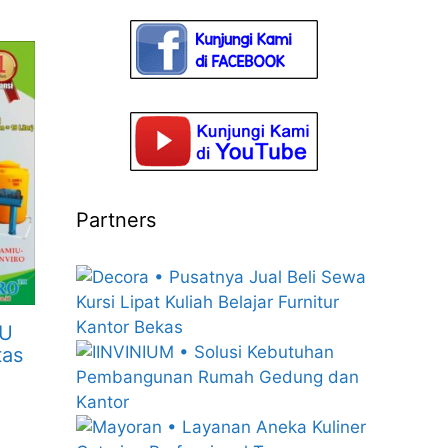
Partners
MU
tas