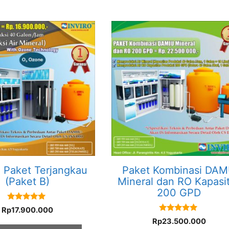
Paket Terjangkau
Paket Kombinasi DA
(Paket B)
Mineral dan RO Kapasi
200 GPD
5.00
Rp
17.900.000
out of 5
5.00
Rp
23.500.000
out of 5