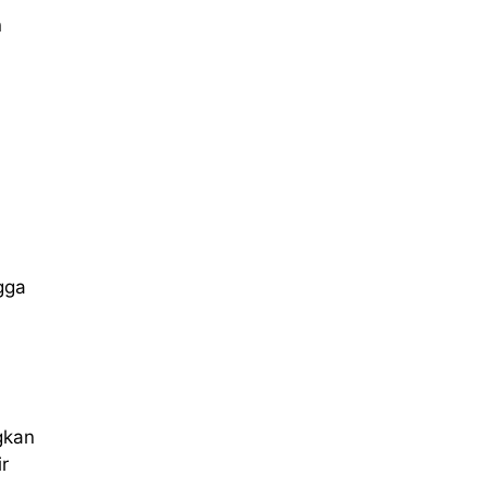
n
gga
gkan
r