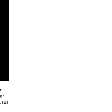
n,
ar
usus