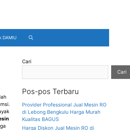
k DAMIU
Cari
Cari
Pos-pos Terbaru
lah
umsi.
Provider Professional Jual Mesin RO
ayak
di Lebong Bengkulu Harga Murah
esin
Kualitas BAGUS
gga
Harga Diskon Jual Mesin RO di