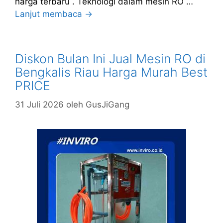
harga terbaru . Teknologi dalam mesin RO …
Lanjut membaca →
Diskon Bulan Ini Jual Mesin RO di
Bengkalis Riau Harga Murah Best
PRICE
31 Juli 2026
oleh
GusJiGang