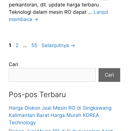
perkantoran, dll. update harga terbaru .
Teknologi dalam mesin RO dapat …
Lanjut
membaca →
Halaman
Halaman
Halaman
1
2
…
55
Selanjutnya
→
Cari
Cari
Pos-pos Terbaru
Harga Diskon Jual Mesin RO di Singkawang
Kalimantan Barat Harga Murah KOREA
Technology