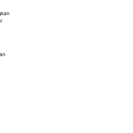
gkan
r
kan