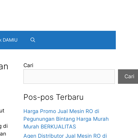
k DAMIU
an
Cari
Cari
Pos-pos Terbaru
ut
Harga Promo Jual Mesin RO di
n
Pegunungan Bintang Harga Murah
g di
Murah BERKUALITAS
kan
Agen Distributor Jual Mesin RO di