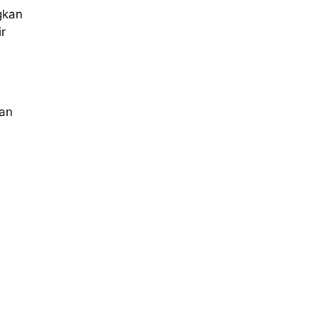
gkan
r
kan