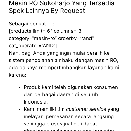
Mesin RO Sukoharjo Yang Tersedia
Spek Lainnya By Request
Sebagai berikut ini:
[products limit=”6″ columns=”3″
category=”mesin-ro” orderby=”rand”
cat_operator=”AND”]
Nah, bagi Anda yang ingin mulai beralih ke
sistem pengolahan air baku dengan mesin RO,
ada baiknya mempertimbangkan layanan kami
karena;
Produk kami telah digunakan konsumen
dari berbagai daerah di seluruh
Indonesia.
Kami memiliki tim
customer service
yang
melayani pemesanan secara langsung
sehingga proses jual beli dapat
dipertanggungjawabkan dan terhindar