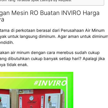
Keerom Yang Tersedia Spek Lainnya By Request
gan Mesin RO Buatan INVIRO Harga
ya
tama di perkotaan berasal dari Perusahaan Air Minum
layak untuk langsung diminum. Agar aman untuk diminum
endidih.
iakan air minum dengan cara merebus sudah cukup
g dibutuhkan cukup banyak setiap hari? Apalagi jika
nya tidak enak.