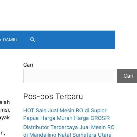
k DAMIU
Cari
Cari
Pos-pos Terbaru
elah
umsi.
HOT Sale Jual Mesin RO di Supiori
ayak
Papua Harga Murah Harga GROSIR
l
Distributor Terpercaya Jual Mesin RO
an,
di Mandailing Natal Sumatera Utara