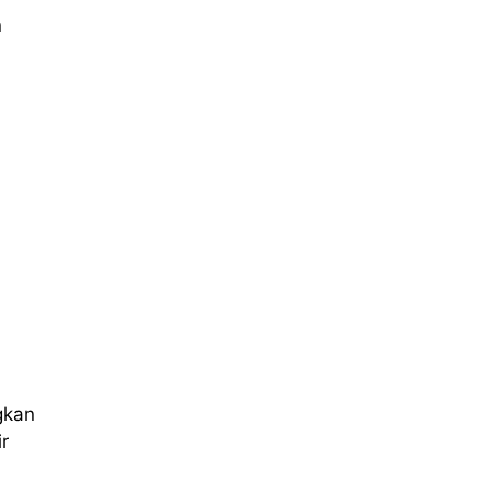
n
,
gkan
r