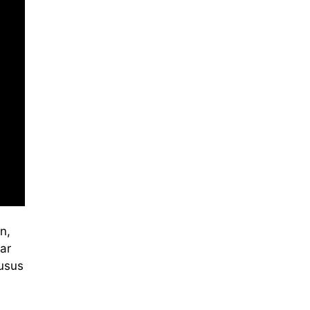
n,
ar
usus