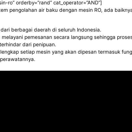
sin-ro” orderby=”rand” cat_operator=”AND”]
istem pengolahan air baku dengan mesin RO, ada baikny
ari berbagai daerah di seluruh Indonesia.
 melayani pemesanan secara langsung sehingga proses
erhindar dari penipuan.
lengkap setiap mesin yang akan dipesan termasuk fung
a perawatannya.