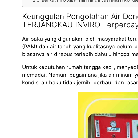
Berikut Ini Opsi/Pilihan Harga Jual Mesin RO 
Keunggulan Pengolahan Air Den
TERJANGKAU INVIRO Terperca
Air baku yang digunakan oleh masyarakat teru
(PAM) dan air tanah yang kualitasnya belum 
biasanya air direbus terlebih dahulu hingga m
Untuk kebutuhan rumah tangga kecil, menyed
memadai. Namun, bagaimana jika air minum yan
kondisi air baku tidak jernih, berbau, dan rasa