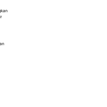
gkan
r
kan