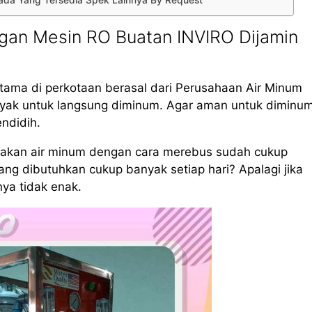
Ngada Yang Tersedia Spek Lainnya By Request
gan Mesin RO Buatan INVIRO Dijamin
tama di perkotaan berasal dari Perusahaan Air Minum
layak untuk langsung diminum. Agar aman untuk diminum
endidih.
iakan air minum dengan cara merebus sudah cukup
g dibutuhkan cukup banyak setiap hari? Apalagi jika
nya tidak enak.