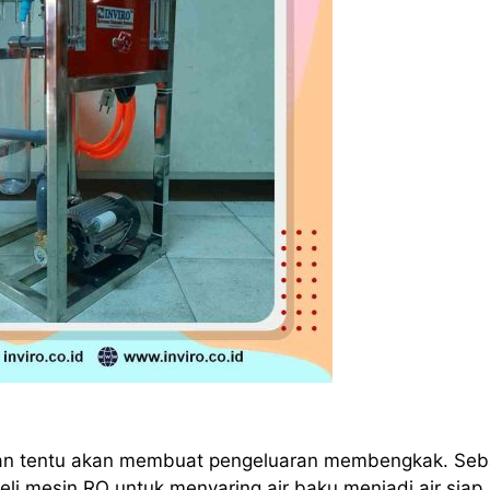
an tentu akan membuat pengeluaran membengkak. Seb
li mesin RO untuk menyaring air baku menjadi air siap