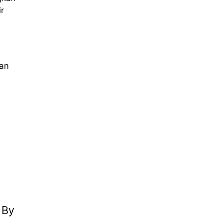
r
kan
 By