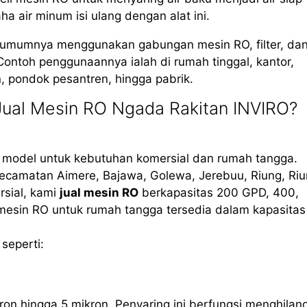
air minum isi ulang dengan alat ini.
, umumnya menggunakan gabungan mesin RO, filter, da
Contoh penggunaannya ialah di rumah tinggal, kantor,
in, pondok pesantren, hingga pabrik.
ual Mesin RO Ngada Rakitan INVIRO?
i model untuk kebutuhan komersial dan rumah tangga.
ecamatan Aimere, Bajawa, Golewa, Jerebuu, Riung, Ri
rsial, kami
jual mesin RO
berkapasitas 200 GPD, 400,
 mesin RO untuk rumah tangga tersedia dalam kapasitas
seperti:
ron hingga 5 mikron. Penyaring ini berfungsi menghilan