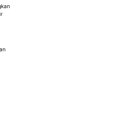
gkan
r
kan