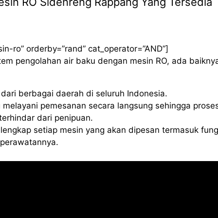
 Mesin RO Sidenreng Rappang Yang Tersedia
sin-ro” orderby=”rand” cat_operator=”AND”]
istem pengolahan air baku dengan mesin RO, ada baikny
ari berbagai daerah di seluruh Indonesia.
 melayani pemesanan secara langsung sehingga proses
erhindar dari penipuan.
lengkap setiap mesin yang akan dipesan termasuk fung
a perawatannya.