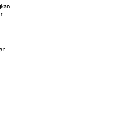
gkan
r
kan