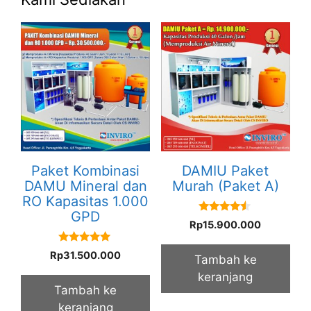
Paket Kombinasi
DAMIU Paket
DAMU Mineral dan
Murah (Paket A)
RO Kapasitas 1.000
GPD
4.33
Rp
15.900.000
out of 5
5.00
Rp
31.500.000
Tambah ke
out of 5
keranjang
Tambah ke
keranjang