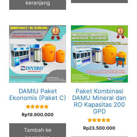
keranjang
DAMIU Paket
Paket Kombinasi
Ekonomis (Paket C)
DAMU Mineral dan
RO Kapasitas 200
GPD
5.00
Rp
19.900.000
out of 5
5.00
Rp
23.500.000
Tambah ke
out of 5