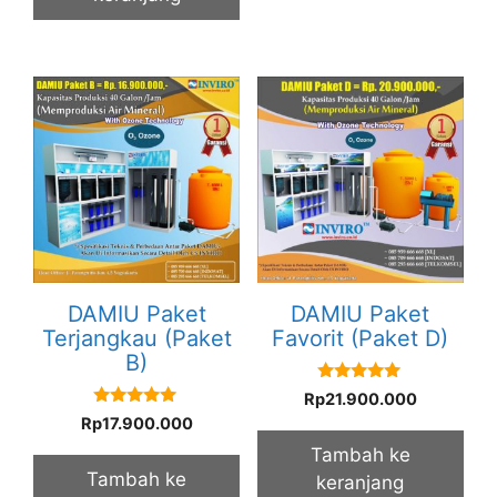
DAMIU Paket
DAMIU Paket
Terjangkau (Paket
Favorit (Paket D)
B)
5.00
Rp
21.900.000
out of 5
5.00
Rp
17.900.000
out of 5
Tambah ke
Tambah ke
keranjang