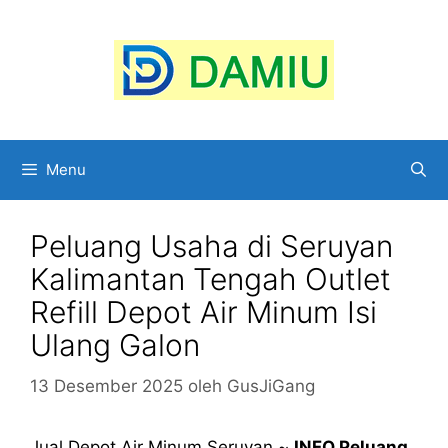
Langsung
ke
isi
Menu
Peluang Usaha di Seruyan
Kalimantan Tengah Outlet
Refill Depot Air Minum Isi
Ulang Galon
13 Desember 2025
oleh
GusJiGang
Jual Depot Air Minum Seruyan ~
INFO Peluang