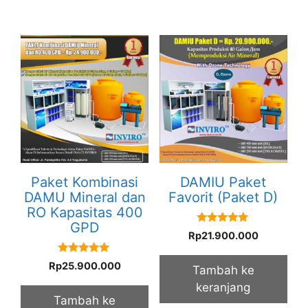
Paket Kombinasi
DAMIU Paket
DAMU Mineral dan
Favorit (Paket D)
RO Kapasitas 400
GPD
5.00
Rp
21.900.000
out of 5
5.00
Rp
25.900.000
Tambah ke
out of 5
keranjang
Tambah ke