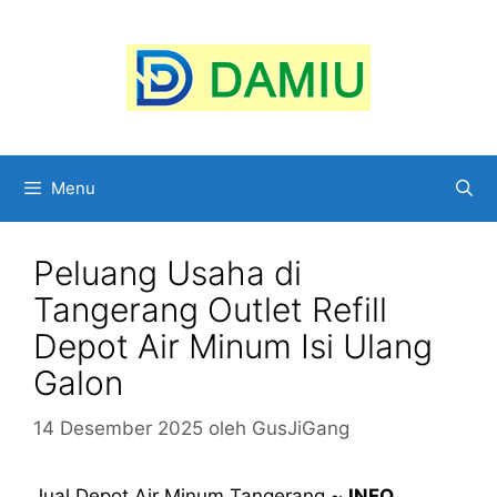
Langsung
ke
isi
Menu
Peluang Usaha di
Tangerang Outlet Refill
Depot Air Minum Isi Ulang
Galon
14 Desember 2025
oleh
GusJiGang
Jual Depot Air Minum Tangerang ~
INFO