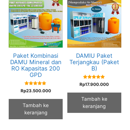
Paket Kombinasi
DAMIU Paket
DAMU Mineral dan
Terjangkau (Paket
RO Kapasitas 200
B)
GPD
5.00
Rp
17.900.000
out of 5
5.00
Rp
23.500.000
out of 5
Tambah ke
Tambah ke
keranjang
keranjang