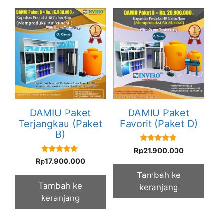
DAMIU Paket
DAMIU Paket
Terjangkau (Paket
Favorit (Paket D)
B)
5.00
Rp
21.900.000
out of 5
5.00
Rp
17.900.000
out of 5
Tambah ke
Tambah ke
keranjang
keranjang