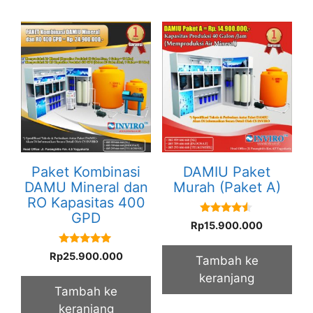
Paket Kombinasi
DAMIU Paket
DAMU Mineral dan
Murah (Paket A)
RO Kapasitas 400
GPD
4.33
Rp
15.900.000
out of 5
5.00
Rp
25.900.000
Tambah ke
out of 5
keranjang
Tambah ke
keranjang