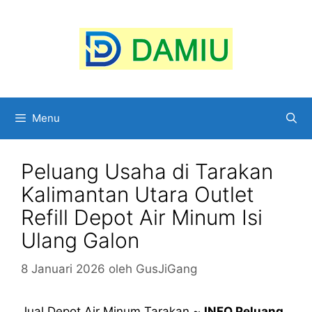
Langsung
ke
isi
Menu
Peluang Usaha di Tarakan
Kalimantan Utara Outlet
Refill Depot Air Minum Isi
Ulang Galon
8 Januari 2026
oleh
GusJiGang
Jual Depot Air Minum Tarakan ~
INFO Peluang