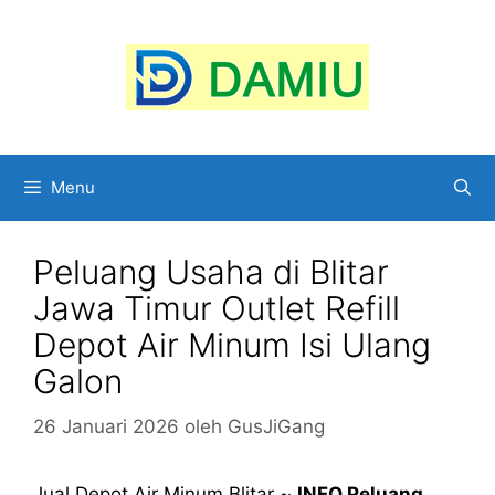
Langsung
ke
isi
Menu
Peluang Usaha di Blitar
Jawa Timur Outlet Refill
Depot Air Minum Isi Ulang
Galon
26 Januari 2026
oleh
GusJiGang
Jual Depot Air Minum Blitar ~
INFO Peluang