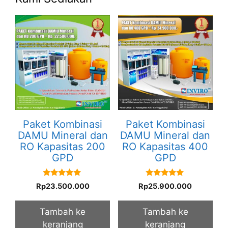
Paket Kombinasi
Paket Kombinasi
DAMU Mineral dan
DAMU Mineral dan
RO Kapasitas 200
RO Kapasitas 400
GPD
GPD
5.00
5.00
Rp
23.500.000
Rp
25.900.000
out of 5
out of 5
Tambah ke
Tambah ke
keranjang
keranjang