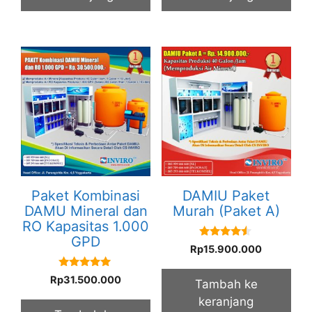
Paket Kombinasi
DAMIU Paket
DAMU Mineral dan
Murah (Paket A)
RO Kapasitas 1.000
GPD
4.33
Rp
15.900.000
out of 5
5.00
Rp
31.500.000
Tambah ke
out of 5
keranjang