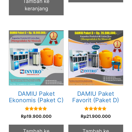
Tambah ke
keranjang
DAMIU Paket
DAMIU Paket
Ekonomis (Paket C)
Favorit (Paket D)
5.00
5.00
Rp
19.900.000
Rp
21.900.000
out of 5
out of 5
Tambah ke
Tambah ke