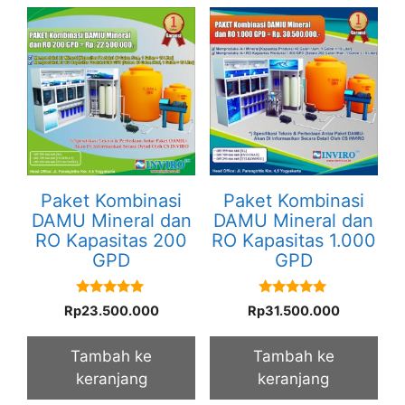
Paket Kombinasi
Paket Kombinasi
DAMU Mineral dan
DAMU Mineral dan
RO Kapasitas 200
RO Kapasitas 1.000
GPD
GPD
5.00
5.00
Rp
23.500.000
Rp
31.500.000
out of 5
out of 5
Tambah ke
Tambah ke
keranjang
keranjang