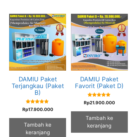
DAMIU Paket
DAMIU Paket
Terjangkau (Paket
Favorit (Paket D)
B)
5.00
Rp
21.900.000
out of 5
5.00
Rp
17.900.000
out of 5
Tambah ke
Tambah ke
keranjang
keranjang