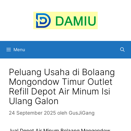
Langsung
ke
isi
Menu
Peluang Usaha di Bolaang
Mongondow Timur Outlet
Refill Depot Air Minum Isi
Ulang Galon
24 September 2025
oleh
GusJiGang
Jual Depot Air Minum Bolaang Mongondow