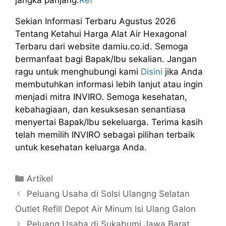
jangka panjang.
Ref
Sekian Informasi Terbaru Agustus 2026
Tentang Ketahui Harga Alat Air Hexagonal
Terbaru dari website damiu.co.id. Semoga
bermanfaat bagi Bapak/Ibu sekalian. Jangan
ragu untuk menghubungi kami
Disini
jika Anda
membutuhkan informasi lebih lanjut atau ingin
menjadi mitra INVIRO. Semoga kesehatan,
kebahagiaan, dan kesuksesan senantiasa
menyertai Bapak/Ibu sekeluarga. Terima kasih
telah memilih INVIRO sebagai pilihan terbaik
untuk kesehatan keluarga Anda.
Kategori
Artikel
Peluang Usaha di SoIsi Ulangng Selatan
Outlet Refill Depot Air Minum Isi Ulang Galon
Peluang Usaha di Sukabumi Jawa Barat