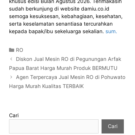
khusus edisi Bulan Agustus 2026. Terimakasih
sudah berkunjung di website damiu.co.id
semoga kesuksesan, kebahagiaan, kesehatan,
serta keselamatan senantiasa tercurahkan
kepada bapak/ibu sekeluarga sekalian.
sum.
Kategori
RO
Diskon Jual Mesin RO di Pegunungan Arfak
Papua Barat Harga Murah Produk BERMUTU
Agen Terpercaya Jual Mesin RO di Pohuwato
Harga Murah Kualitas TERBAIK
Cari
Cari