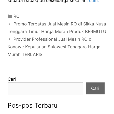
kepada bapak/ibu sekeluarga sekalian.
sum.
Kategori
RO
Promo Terbatas Jual Mesin RO di Sikka Nusa
Tenggara Timur Harga Murah Produk BERMUTU
Provider Professional Jual Mesin RO di
Konawe Kepulauan Sulawesi Tenggara Harga
Murah TERLARIS
Cari
Cari
Pos-pos Terbaru