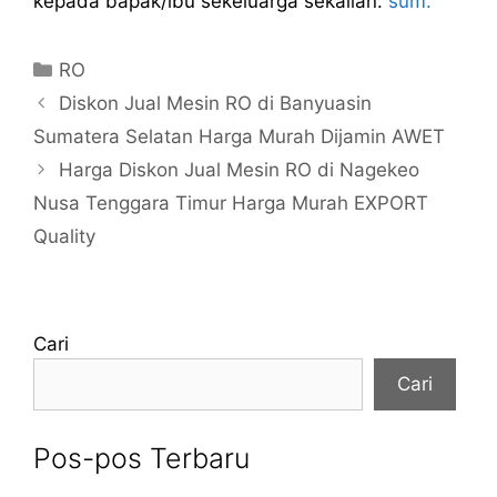
kepada bapak/ibu sekeluarga sekalian.
sum.
Kategori
RO
Diskon Jual Mesin RO di Banyuasin
Sumatera Selatan Harga Murah Dijamin AWET
Harga Diskon Jual Mesin RO di Nagekeo
Nusa Tenggara Timur Harga Murah EXPORT
Quality
Cari
Cari
Pos-pos Terbaru