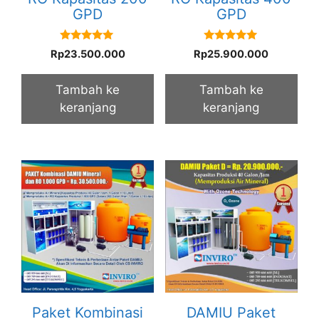
GPD
GPD
5.00
5.00
Rp
23.500.000
Rp
25.900.000
out of 5
out of 5
Tambah ke
Tambah ke
keranjang
keranjang
Paket Kombinasi
DAMIU Paket