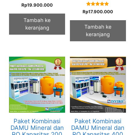
5.00
Rp
19.900.000
out of 5
5.00
Rp
17.900.000
out of 5
Tambah ke
Tambah ke
keranjang
keranjang
Paket Kombinasi
Paket Kombinasi
DAMU Mineral dan
DAMU Mineral dan
RO Kapasitas 200
RO Kapasitas 400